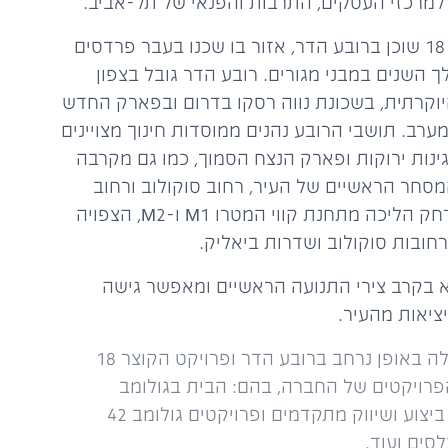
 למרכזי העסקים, התרבות והפנאי של תל-אביב.
פרויקט הקוצר 18 שוכן ברובע הדר, אזור בו שכנו בעבר פרדסים
 השנים במבני מגורים. רובע הדר גובל בצפון
יוקרתית, בשכונת נווה רסקו בדרום ובפארק החדש
רב. תושבי הרובע נהנים ממוסדות חינוך מצויינים
ינות ירוקות ופארק הנצח הסמוך, כמו גם מקרבה
מסחר הראשיים של העיר, רחוב סוקולוב ורחוב
אוסישקין, ובמרחק הליכה מתחנת קווי המטרו M1 ו-M2, הצפויה
חובות סוקולוב ושדרות ביאליק.
 בקרב צירי התנועה הראשיים ומאפשר גישה
ציאות מהעיר.
חברת צ.פ פעילה באופן נרחב ברובע הדר ופרויקט הקוצר 18
רויקטים של החברה, בהם: הבית בגולומב
שנמצא בשלבי ביצוע ושיווק מתקדמים ופרויקטים גולומב 42