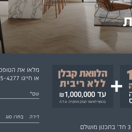
ת
מלאו את הטופס
או חייגו
05-4277
שם*
דירה
ם