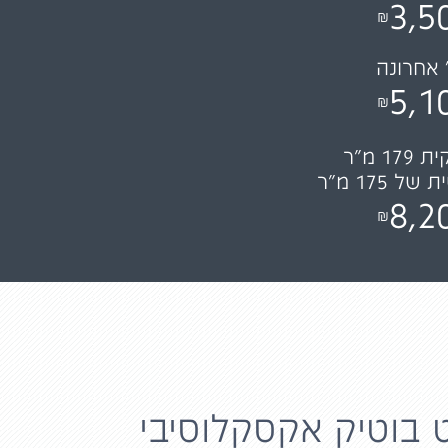
3,5
₪
5,1
₪
1 מ"ר
ל 175 מ"ר
8,2
₪
 בוטיק אקסקלוסיבי